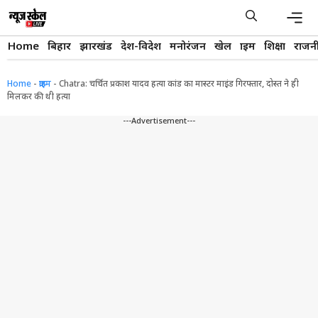
Skip
to
content
Men
Home
बिहार
झारखंड
देश-विदेश
मनोरंजन
खेल
क्राइम
शिक्षा
राजन
Home
-
क्राइम
-
Chatra: चर्चित प्रकाश यादव हत्या कांड का मास्टर माइंड गिरफ्तार, दोस्त ने ही
मिलकर की थी हत्या
---Advertisement---