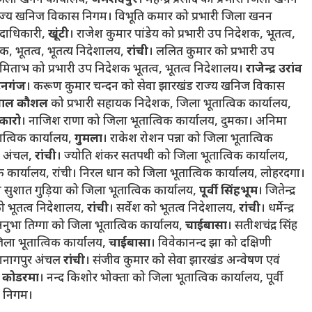
िला खनन कार्यालय,
जमशेदपुर
। महेन्द्र प्रसाद को प्रभारी जिला खनन
 राज्य खनिज विकास निगम। विभूति कमार को प्रभारी जिला खनन
पदाधिकारी,
खूंटी
। राजेश कुमार पांडेय को प्रभारी उप निदेशक, भूतत्व,
ेशक, भूतत्व, भूतत्य निदेशालय,
रांची
। ललित कुमार को प्रभारी उप
मिताभ को प्रभारी उप निदेशक भूतत्व, भूतत्व निदेशालय।
राजेन्द्र उरांव
टेनगंज
। करूण कुमार चन्दन को सेवा झारखंड राज्य खनिज विकास
णाल कौशल
को प्रभारी सहायक निदेशक, जिला भूतात्विक कार्यालय,
कारो
। नाजिश राणा को जिला भूतात्विक कार्यालय, दुमका। अनिमा
ात्विक कार्यालय,
गुमला
। राकेश रोशन पन्ना को जिला भूतात्विक
ुर अंचल,
रांची
। ज्योति शंकर सतपथी को जिला भूतात्विक कार्यालय,
 कार्यालय, रांची। निरल धान को जिला भूतात्विक कार्यालय, लोहरदगा।
 सुशात गुड़िया को जिला भूतात्विक कार्यालय,
पूर्वी सिंहभूम
। जितेन्द्र
को भूतत्व निदेशालय,
रांची
। सर्वेश को भूतत्व निदेशालय,
रांची
। धर्मेन्द्र
ुभा तिग्गा को जिला भूतात्विक कार्यालय,
चाईबासा
। सतीशचंद्र सिंह
ा भूतात्विक कार्यालय,
चाईबासा
। विवेकानन्द झा को दक्षिणी
टानागपुर अंचल
रांची
। संजीव कुमार को सेवा झारखंड अन्वेषण एवं
,
कोडरमा
। नन्द किशोर भोक्ता को जिला भूतात्विक कार्यालय, पूर्वी
न निगम।