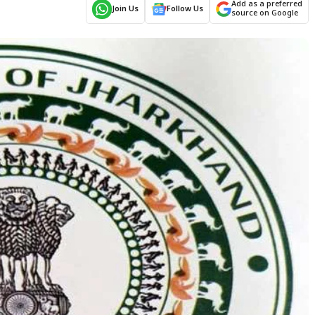
Add as a preferred
Join Us
Follow Us
source on Google