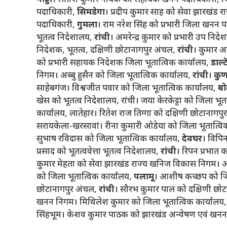
गोड्डा
। सतीश कुमार नायक को सहायक खनन पदाधिकारी, ज
पदाधिकारी,
सिमडेगा
। प्रदीप कुमार साह को सेवा झारखंड
पदाधिकारी,
गुमला
। राम नरेश सिंह को प्रभारी जिला खनन 
भूतत्व निदेशालय,
रांची
। अमरेन्द्र कुमार को प्रभारी उप निद
निदेशक, भूतत्व, दक्षिणी छोटानागपुर अंचल,
रांची
। कुमार अ
को प्रभारी सहायक निदेशक जिला भूतात्विक कार्यालय,
डाल्
निगम। अब्बु हुसैन को जिला भूतात्विक कार्यालय,
रांची
।
कु
साहेबगंज। विश्वजीत पवार को जिला भूतात्विक कार्यालय,
बो
खेस को भूतत्व निदेशालय, रांची। जया केरकेट्टा को जिला भूत
कार्यालय, लातेहार। रितेश राज तिग्गा को दक्षिणी छोटानागप
सरायकेला-खरसावां। रीना कुमारी ओडेया को जिला भूतात्विक
सुभाष रविदास को जिला भूतात्विक कार्यालय,
देवघर
। विपिन
प्रसाद को भूतत्ववेत्ता भूतत्व निदेशालय,
रांची
। रिपन प्रभात 
कुमार मेहता को सेवा झारखंड राज्य खनिज विकास निगम। अन
को जिला भूतात्विक कार्यालय,
पलामू
। आशीष कच्छप को जिल
छोटानागपुर अंचल,
रांची
। सौरभ कुमार पाल को दक्षिणी छो
खनन निगम। मिथिलेश कुमार को जिला भूतात्विक कार्यालय
सिंहभूम। केशव कुमार पाठक को झारखंड अन्वेषण एवं खन