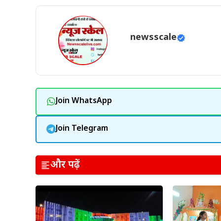
newsscale
Join WhatsApp
Join Telegram
और पढ़ें