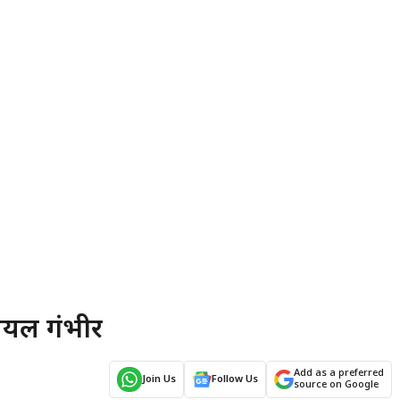
घायल गंभीर
Add as a preferred
Join Us
Follow Us
source on Google