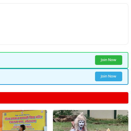
Join Now
Join Now