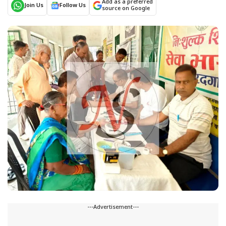
Add as a preferred
Join Us
Follow Us
source on Google
---Advertisement---