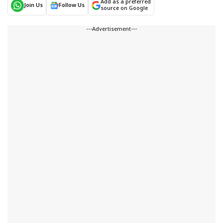
Add as a preferred
Join Us
Follow Us
source on Google
---Advertisement---