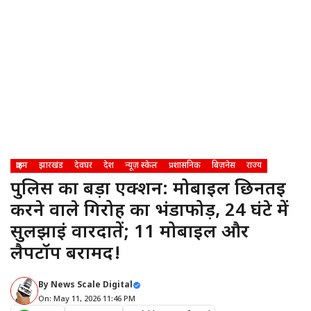
क्राइम
झारखंड
देवघर
देश
न्यूज़ स्केल
प्रशासनिक
बिज़नेस
राज्य
पुलिस का बड़ा एक्शन: मोबाइल छिनतई
करने वाले गिरोह का भंडाफोड़, 24 घंटे में
सुलझाईं वारदातें; 11 मोबाइल और
लैपटॉप बरामद!
By
News Scale Digital
On: May 11, 2026 11:46 PM