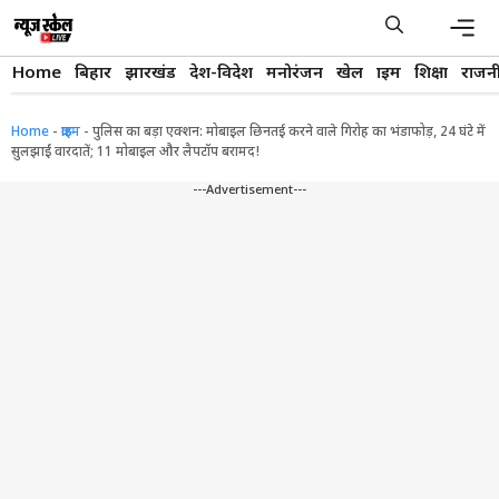
Skip
to
content
Men
Home
बिहार
झारखंड
देश-विदेश
मनोरंजन
खेल
क्राइम
शिक्षा
राजन
Home
-
क्राइम
-
पुलिस का बड़ा एक्शन: मोबाइल छिनतई करने वाले गिरोह का भंडाफोड़, 24 घंटे में
सुलझाईं वारदातें; 11 मोबाइल और लैपटॉप बरामद!
---Advertisement---