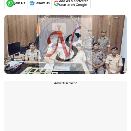
Add as a preferred
Join Us
Follow Us
source on Google
---Advertisement---