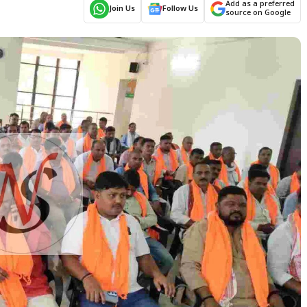
Add as a preferred
Join Us
Follow Us
source on Google