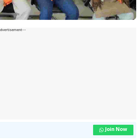
Advertisement---
Join Now