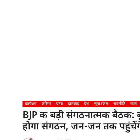
कार्यक्रम
करियर
चतरा
झारखंड
देश
न्यूज़ स्केल
राजनीति
राज्य
BJP की बड़ी संगठनात्मक बैठक: 
होगा संगठन, जन-जन तक पहुंचेंग