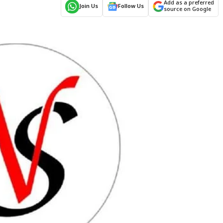
Add as a preferred
Join Us
Follow Us
source on Google