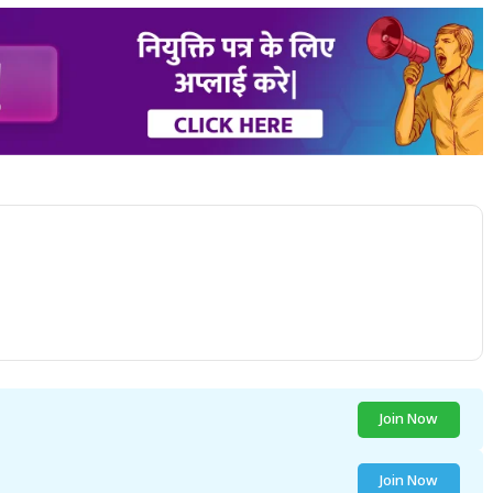
Join Now
Join Now