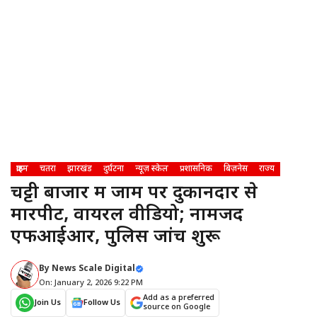
क्राइम
चतरा
झारखंड
दुर्घटना
न्यूज़ स्केल
प्रशासनिक
बिज़नेस
राज्य
चट्टी बाजार में जाम पर दुकानदार से
मारपीट, वायरल वीडियो; नामजद
एफआईआर, पुलिस जांच शुरू
By
News Scale Digital
On: January 2, 2026 9:22 PM
Add as a preferred
Join Us
Follow Us
source on Google