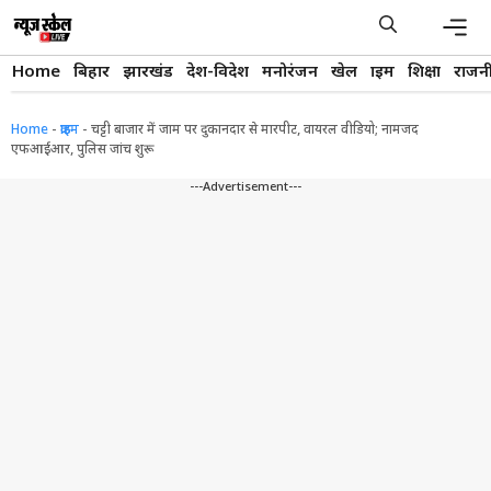
Skip
to
content
Men
Home
बिहार
झारखंड
देश-विदेश
मनोरंजन
खेल
क्राइम
शिक्षा
राजन
Home
-
क्राइम
-
चट्टी बाजार में जाम पर दुकानदार से मारपीट, वायरल वीडियो; नामजद
एफआईआर, पुलिस जांच शुरू
---Advertisement---