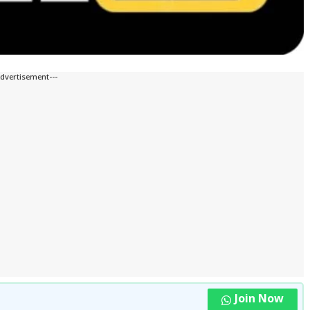
Advertisement---
Join Now