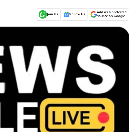
Add as a preferred
Join Us
Follow Us
source on Google