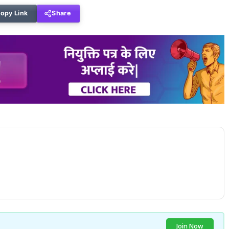
opy Link
Share
Join Now