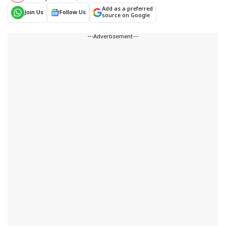
Add as a preferred
Join Us
Follow Us
source on Google
---Advertisement---