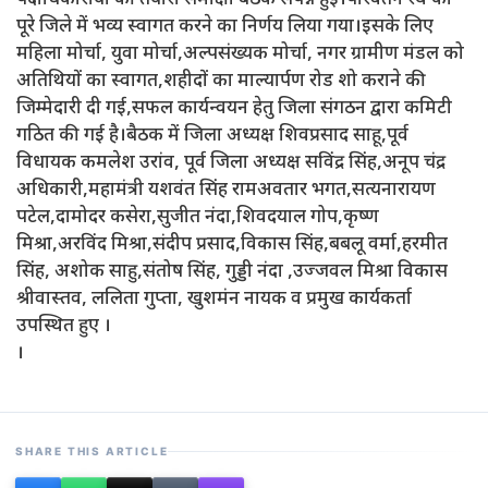
पदाधिकारीयों की तैयारी समीक्षा बैठक संपन्न हुई।परिवर्तन रथ का
पूरे जिले में भव्य स्वागत करने का निर्णय लिया गया।इसके लिए
महिला मोर्चा, युवा मोर्चा,अल्पसंख्यक मोर्चा, नगर ग्रामीण मंडल को
अतिथियों का स्वागत,शहीदों का माल्यार्पण रोड शो कराने की
जिम्मेदारी दी गई,सफल कार्यन्वयन हेतु जिला संगठन द्वारा कमिटी
गठित की गई है।बैठक में जिला अध्यक्ष शिवप्रसाद साहू,पूर्व
विधायक कमलेश उरांव, पूर्व जिला अध्यक्ष सविंद्र सिंह,अनूप चंद्र
अधिकारी,महामंत्री यशवंत सिंह रामअवतार भगत,सत्यनारायण
पटेल,दामोदर कसेरा,सुजीत नंदा,शिवदयाल गोप,कृष्ण
मिश्रा,अरविंद मिश्रा,संदीप प्रसाद,विकास सिंह,बबलू वर्मा,हरमीत
सिंह, अशोक साहु,संतोष सिंह, गुड्डी नंदा ,उज्जवल मिश्रा विकास
श्रीवास्तव, ललिता गुप्ता, खुशमंन नायक व प्रमुख कार्यकर्ता
उपस्थित हुए ।
।
SHARE THIS ARTICLE