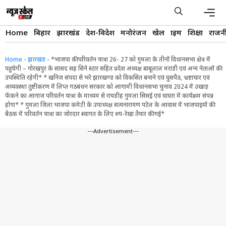
Skip
to
content
Men
Home
बिहार
झारखंड
देश-विदेश
मनोरंजन
खेल
क्राइम
शिक्षा
राजन
Home
-
झारखंड
-
*भाजपा की परिवर्तन यात्रा 26- 27 को गुमला के तीनों विधानसभा क्षेत्र में
पहुंचेगी – गोरखपुर के सांसद सह सिने स्टार सहित प्रदेश अध्यक्ष बाबूलाल मरांडी एवं अन्य नेताओं की
उपस्थिति रहेगी* * खनिज संपदा से भरे झारखण्ड को विकसित बनाने एवं घुसपैठ, भ्रष्टाचार एवं
अव्यवस्था तुष्टीकरण में लिप्त गठबंधन सरकार को आगामी विधानसभा चुनाव 2024 में उखाड़
फेंकने का आगाज परिवर्तन यात्रा के माध्यम से रायडीह गुमला सिसई एवं घाघरा में कार्यक्रम संपन्न
होगा* * गुमला जिला भाजपा कमेटी के उपाध्यक्ष सत्यनारायण पटेल के आवास में भाजपाइयों की
बैठक में परिवर्तन यात्रा का जोरदार स्वागत के लिए रुप-रेखा तैयार की गई*
---Advertisement---