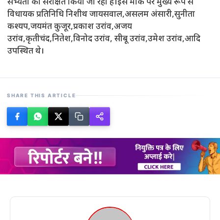
सभ्यता को संरक्षित किया जा रहा है।इस मौके पर मुख्य रूप से
विधायक प्रतिनिधि निशीथ जायसवाल,असलम अंसारी,सुनीता
कश्यप,जयमंत कुजूर,प्रकाश उरांव,अजय
उरांव,कृतीचंद,नितेश,विनोद उरांव, सीबू उरांव,उमेश उरांव,आदि
उपस्थित थे।
SHARE THIS ARTICLE