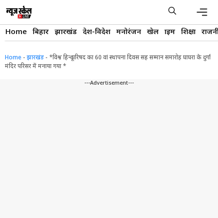
Skip
to
content
Men
Home
बिहार
झारखंड
देश-विदेश
मनोरंजन
खेल
क्राइम
शिक्षा
राजन
Home
-
झारखंड
-
*विश्व हिन्दू परिषद का 60 वां स्थापना दिवस सह सम्मान समारोह घाघरा के दुर्गा
मंदिर परिसर में मनाया गया *
---Advertisement---