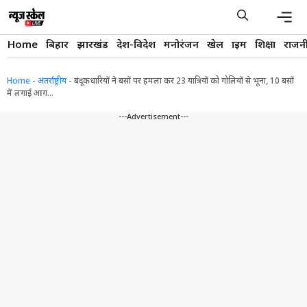
Skip
to
content
Men
Home
बिहार
झारखंड
देश-विदेश
मनोरंजन
खेल
क्राइम
शिक्षा
राजन
Home
-
अंतर्राष्ट्रीय
-
बंदूकधारियों ने बसों पर हमला कर 23 यात्रियों को गोलियों से भूना, 10 बसों
में लगाई आग…
---Advertisement---