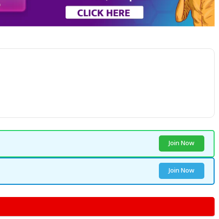
Join Now
Join Now