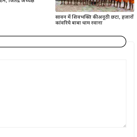
न, जितेंद्र अध्यक्ष
सावन में शिवभक्ति की अनूठी छटा, हजारों
कांवरिये बाबा धाम रवाना