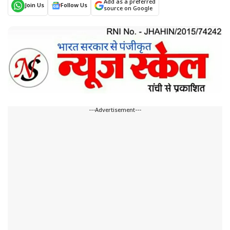
Add as a preferred
Join Us
Follow Us
source on Google
---Advertisement---