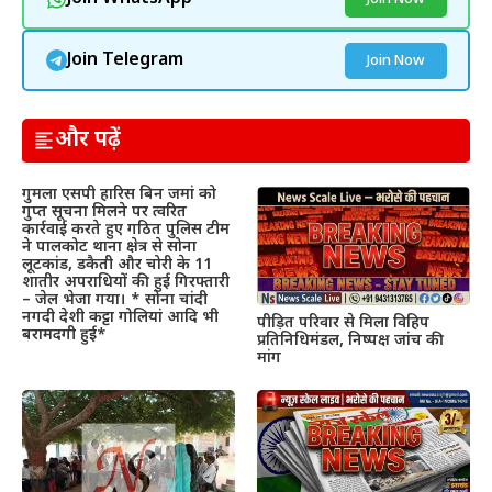
Join Telegram
Join Now
और पढ़ें
गुमला एसपी हारिस बिन जमां को
गुप्त सूचना मिलने पर त्वरित
कार्रवाई करते हुए गठित पुलिस टीम
ने पालकोट थाना क्षेत्र से सोना
लूटकांड, डकैती और चोरी के 11
शातीर अपराधियों की हुई गिरफ्तारी
– जेल भेजा गया। * सोना चांदी
नगदी देशी कट्टा गोलियां आदि भी
पीड़ित परिवार से मिला विहिप
बरामदगी हुई*
प्रतिनिधिमंडल, निष्पक्ष जांच की
मांग