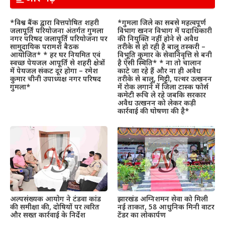
*विश्व बैंक द्वारा वित्तपोषित शहरी
*गुमला जिले का सबसे महत्वपूर्ण
जलापूर्ति परियोजना अंतर्गत गुमला
विभाग खनन विभाग में पदाधिकारी
नगर परिषद जलापूर्ति परियोजना पर
की नियुक्ति नहीं होने से अवैध
सामुदायिक परामर्श बैठक
तरीके से हो रही है बालू तस्करी –
आयोजित* * हर घर नियमित एवं
विभूति कुमार के सेवानिवृत्ति से बनी
स्वच्छ पेयजल आपूर्ति से शहरी क्षेत्रों
है ऐसी स्थिति* * ना तो चालान
में पेयजल संकट दूर होगा – रमेश
काटे जा रहे हैं और ना ही अवैध
कुमार चीनी उपाध्यक्ष नगर परिषद
तरीके से बालू, मिट्टी, पत्थर उत्खनन
गुमला*
में रोक लगाने में जिला टास्क फोर्स
कमेटी रूचि ले रहे जबकि सरकार
अवैध उत्खनन को लेकर कड़ी
कार्रवाई की घोषणा की है*
अल्पसंख्यक आयोग ने टंडवा कांड
झारखंड अग्निशमन सेवा को मिली
की समीक्षा की, दोषियों पर त्वरित
नई ताकत, 58 आधुनिक मिनी वाटर
और सख्त कार्रवाई के निर्देश
टेंडर का लोकार्पण