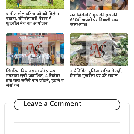
ग्रामीण खेल प्रतिभाओं को मिलेगा
संत शिरोमणि गुरु रविदास की
बढ़ावा, रगिनीयातरी मैदान में
650वीं जयंती पर निकली भव्य
फुटबॉल मैच का आयोजन
कलशयात्रा
सिमरिया विधानसभा की प्रारूप
अर्धनिर्मित पुलिया बारिश में ढही,
मतदाता सूची प्रकाशित, 4 सितंबर
निर्माण गुणवत्ता पर उठे सवाल
तक करा सकेंगे नाम जोड़ने, हटाने व
संशोधन
Leave a Comment
Comment