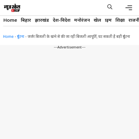
Skip
to
content
Men
Home
बिहार
झारखंड
देश-विदेश
मनोरंजन
खेल
क्राइम
शिक्षा
राजन
Home
-
दुर्घटना
-
जर्जर बिजली के खंभे से की जा रही बिजली आपूर्ति, घट सकती है बड़ी दुर्घटना
---Advertisement---