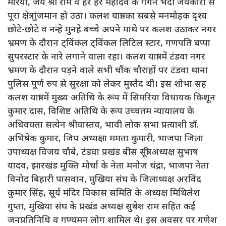
मोरया, जय श्री राम व हर हर महादेव के गगन भेदी जयकारों से
पूरा क्षेत्र गुंजमान हो उठा। कलश यात्रा का सबसे मनमोहक दृश्य
छोटे-छोटे व नन्हे मुनहे बच्चे अपने माथे पर कलश उठाकर नगर
भ्रमण के दौरान ट्विंकल ट्विंकल लिटिल स्टार, गणपति बप्पा
सुपरस्टार के नारे लगाने वाला रहा। कलश यात्रा में टंडवा नगर
भ्रमण के दौरान पड़ने वाले सभी चौंक चौराहों पर टंडवा थाना
पुलिस पूर्ण रुप से सुरक्षा को लेकर मुस्तैद थी। इस शोभा सह
कलश यात्रा में मुख्य अतिथि के रूप में सिमरिया विधायक किशून
कुमार दास, विशिष्ट अतिथि के रूप उच्चतम न्यायालय के
अधिवक्ता सत्येन श्रीवास्तव, भावी लोक सभा प्रत्याशी डॉ.
अभिषेक कुमार, जिप अध्यक्षा ममता कुमारी, भाजपा जिला
उपाध्यक्ष विजय चौबे, टंडवा प्रखंड बीस सूत्री अध्यक्ष सुभाष
यादव, झारखंड मुक्ति मोर्चा के नेता मनोज चंद्रा, भाजपा नेता
विनोद बिहारी पासवान, मुखिया संघ के जिलाध्यक्ष अरविंद
कुमार सिंह, सूर्य मंदिर विकास समिति के अध्यक्ष मिथिलेश
गुप्ता, मुखिया संघ के प्रखंड अध्यक्ष सुबेश राम सहित कई
जनप्रतिनिधि व गण्यमन लोग शामिल थे। इस अवसर पर गणेश