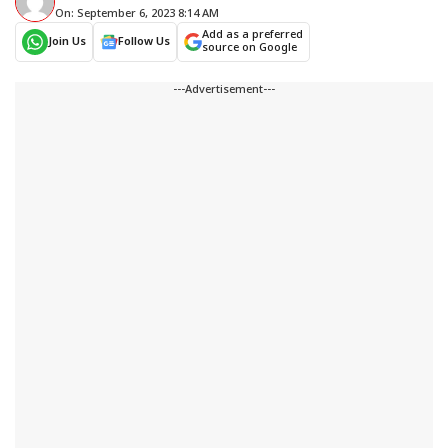
On: September 6, 2023 8:14 AM
Add as a preferred
Join Us
Follow Us
source on Google
---Advertisement---