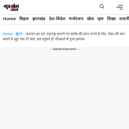
Skip
to
content
Men
Home
बिहार
झारखंड
देश-विदेश
मनोरंजन
खेल
क्राइम
शिक्षा
राजन
Home
-
दुर्घटना
-
पलायन का दर्द: महाराष्ट्र कमाने गए संतोष की करंट लगने से मौत; दोस्त की जान
बचाने में खुद गंवा दी जान, शव पहुंचते ही चीत्कारों से गूंजा इलाका
---Advertisement---