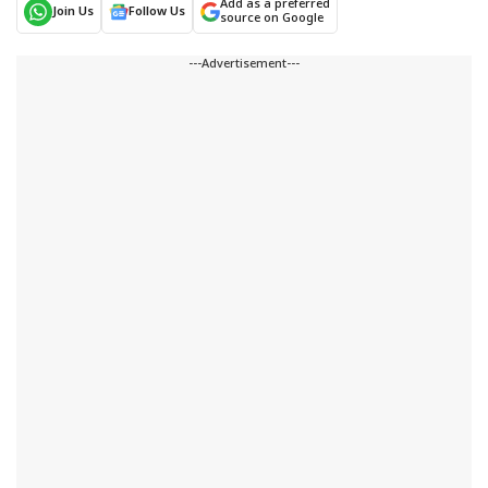
Add as a preferred
Join Us
Follow Us
source on Google
---Advertisement---