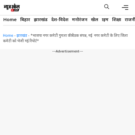
Skip
to
content
Men
Home
बिहार
झारखंड
देश-विदेश
मनोरंजन
खेल
क्राइम
शिक्षा
राजन
Home
-
झारखंड
-
*भाजपा नगर कमेटी गुमला की बैठक संपन्न, नई नगर कमेटी के लिए जिला
कमेटी को भेजी गई रिपोर्ट*
---Advertisement---