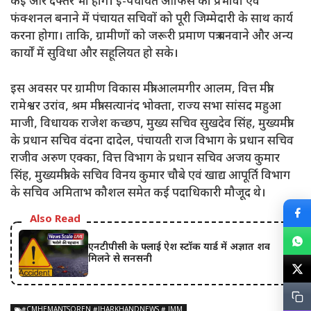
कई और दफ्तर भी होंगे। ई-पंचायत ऑफिस को प्रभावी एवं
फंक्शनल बनाने में पंचायत सचिवों को पूरी जिम्मेदारी के साथ कार्य
करना होगा। ताकि, ग्रामीणों को जरूरी प्रमाण पत्र बनवाने और अन्य
कार्यों में सुविधा और सहूलियत हो सके।
इस अवसर पर ग्रामीण विकास मंत्री आलमगीर आलम, वित्त मंत्री
रामेश्वर उरांव, श्रम मंत्री सत्यानंद भोक्ता, राज्य सभा सांसद महुआ
माजी, विधायक राजेश कच्छप, मुख्य सचिव सुखदेव सिंह, मुख्यमंत्री
के प्रधान सचिव वंदना दादेल, पंचायती राज विभाग के प्रधान सचिव
राजीव अरुण एक्का, वित्त विभाग के प्रधान सचिव अजय कुमार
सिंह, मुख्यमंत्री के सचिव विनय कुमार चौबे एवं खाद्य आपूर्ति विभाग
के सचिव अमिताभ कौशल समेत कई पदाधिकारी मौजूद थे।
Also Read
एनटीपीसी के फ्लाई ऐश स्टॉक यार्ड में अज्ञात शव
मिलने से सनसनी
#CMHEMANTSOREN #JHARKHANDNEWS # JMM