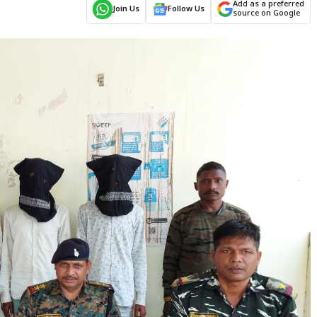
Add as a preferred
Join Us
Follow Us
source on Google