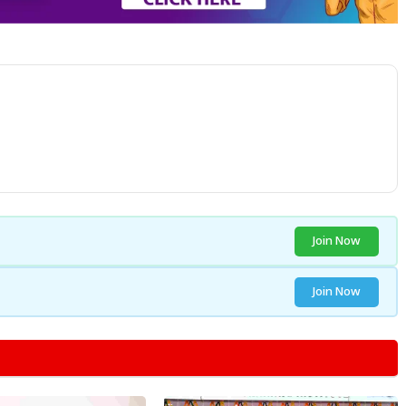
Join Now
Join Now