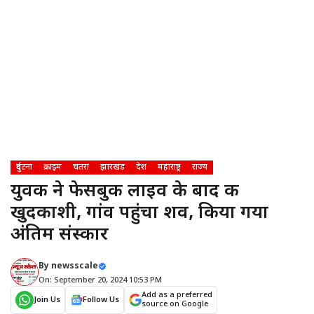
दुर्घटना
क्राइम
चतरा
झारखंड
देश
महाराष्ट्र
राज्य
युवक ने फेसबुक लाइव के बाद की
खुदकाशी, गांव पहुंचा शव, किया गया
अंतिम संस्कार
By
newsscale
On: September 20, 2024 10:53 PM
Add as a preferred
Join Us
Follow Us
source on Google