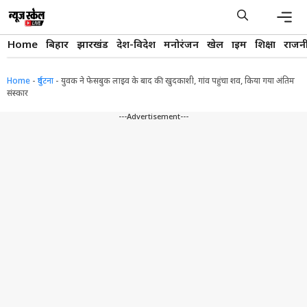
Skip
to
content
Men
Home
बिहार
झारखंड
देश-विदेश
मनोरंजन
खेल
क्राइम
शिक्षा
राजन
Home
-
दुर्घटना
-
युवक ने फेसबुक लाइव के बाद की खुदकाशी, गांव पहुंचा शव, किया गया अंतिम
संस्कार
---Advertisement---