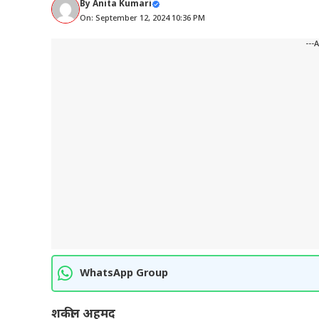
By
Anita Kumari
On: September 12, 2024 10:36 PM
---
WhatsApp Group
शकील अहमद