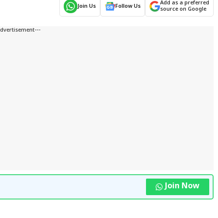
Add as a preferred
Join Us
Follow Us
source on Google
Advertisement---
Join Now