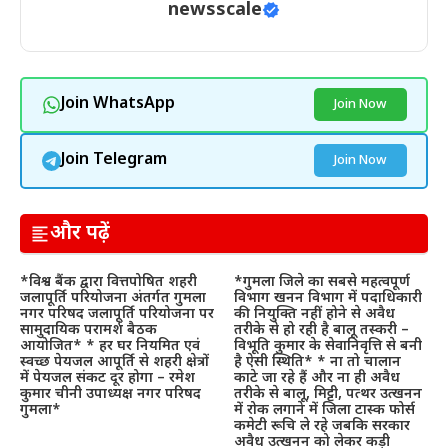
newsscale
Join WhatsApp
Join Now
Join Telegram
Join Now
और पढ़ें
*विश्व बैंक द्वारा वित्तपोषित शहरी
*गुमला जिले का सबसे महत्वपूर्ण
जलापूर्ति परियोजना अंतर्गत गुमला
विभाग खनन विभाग में पदाधिकारी
नगर परिषद जलापूर्ति परियोजना पर
की नियुक्ति नहीं होने से अवैध
सामुदायिक परामर्श बैठक
तरीके से हो रही है बालू तस्करी –
आयोजित* * हर घर नियमित एवं
विभूति कुमार के सेवानिवृत्ति से बनी
स्वच्छ पेयजल आपूर्ति से शहरी क्षेत्रों
है ऐसी स्थिति* * ना तो चालान
में पेयजल संकट दूर होगा – रमेश
काटे जा रहे हैं और ना ही अवैध
कुमार चीनी उपाध्यक्ष नगर परिषद
तरीके से बालू, मिट्टी, पत्थर उत्खनन
गुमला*
में रोक लगाने में जिला टास्क फोर्स
कमेटी रूचि ले रहे जबकि सरकार
अवैध उत्खनन को लेकर कड़ी