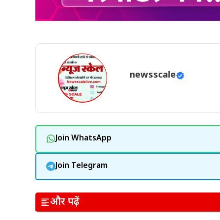
newsscale
Join WhatsApp
Join Telegram
और पढ़ें