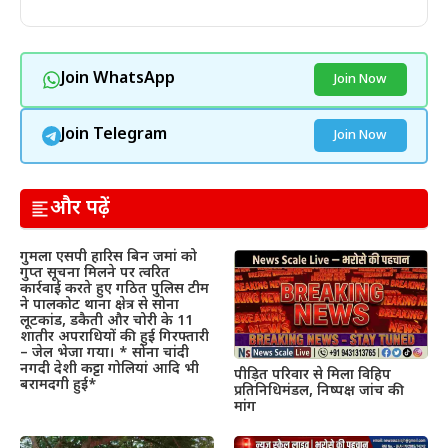
Join WhatsApp
Join Now
Join Telegram
Join Now
और पढ़ें
गुमला एसपी हारिस बिन जमां को
गुप्त सूचना मिलने पर त्वरित
कार्रवाई करते हुए गठित पुलिस टीम
ने पालकोट थाना क्षेत्र से सोना
लूटकांड, डकैती और चोरी के 11
शातीर अपराधियों की हुई गिरफ्तारी
– जेल भेजा गया। * सोना चांदी
नगदी देशी कट्टा गोलियां आदि भी
पीड़ित परिवार से मिला विहिप
बरामदगी हुई*
प्रतिनिधिमंडल, निष्पक्ष जांच की
मांग