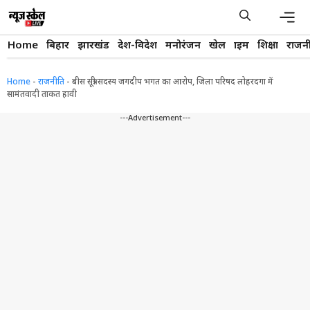
Skip
to
content
Men
Home
बिहार
झारखंड
देश-विदेश
मनोरंजन
खेल
क्राइम
शिक्षा
राजन
Home
-
राजनीति
-
बीस सूत्री सदस्य जगदीप भगत का आरोप, जिला परिषद लोहरदगा में
सामंतवादी ताकत हावी
---Advertisement---