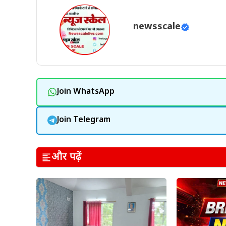
newsscale
Join WhatsApp
Join Telegram
और पढ़ें