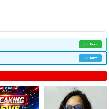
Join Now
Join Now