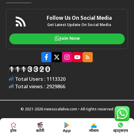
Follow Us On Social Media
Get Latest Update On Social Media
Join Now
Total Users : 1113320
Total views : 2929866
© 2021-2026 newsscalelive.com • All rights reserved
होम
स्टोरी
App
मौसम
व्हाट्सएप