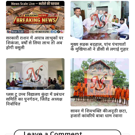
सरकारी राशन में अपात्र लाभुकों पर
शिकंजा, वर्षों से लिया लाभ तो अब
मुख्य सड़क बदहाल, पांच पंचायतों
होगी वसूली
के मुखियाओं ने डीसी से लगाई गुहार
प्लस टू उच्च विद्यालय कुंदा में प्रबंधन
समिति का पुनर्गठन, जितेंद्र अध्यक्ष
निर्वाचित
सावन में शिवभक्ति की अनूठी छटा,
हजारों कांवरिये बाबा धाम रवाना
Leave a Comment