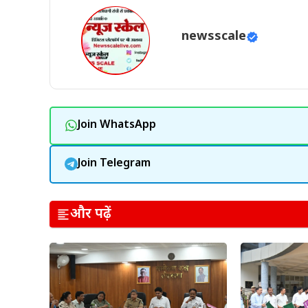
newsscale
Join WhatsApp
Join Telegram
और पढ़ें