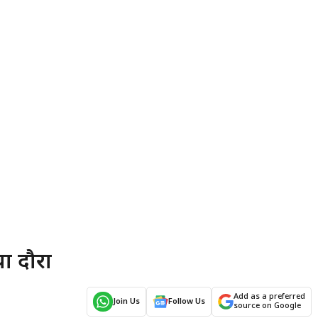
या दौरा
Add as a preferred
Join Us
Follow Us
source on Google