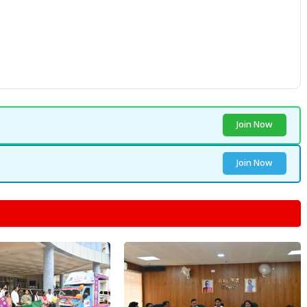
Join Now
Join Now