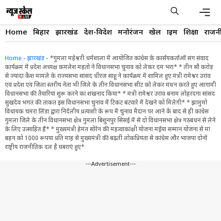
Skip
to
content
Men
Home
बिहार
झारखंड
देश-विदेश
मनोरंजन
खेल
क्राइम
शिक्षा
राजन
Home
-
झारखंड
-
*गुमला महेश्वरी धर्मशाला में आयोजित कांग्रेस के कार्संयकर्ताओं संग संवाद
कार्यक्रम में प्रदेश अध्यक्ष कमलेश महतो ने विधानसभा चुनाव को लेकर दम भरा* * तीन सौ करोड़
से ज्यादा कैश मामले के राज्यसभा सांसद धीरज साहू ने कार्यक्रम में शामिल हुए मंत्री रामेश्वर उरांव
एवं प्रदेश एवं जिला स्तरीय नेता भी जिले के तीन विधानसभा सीट को लेकर मंथन करते हुए आगामी
विधानसभा की तैयारियां शुरू करने का शंखनाद किया* * मंत्री रामेश्वर उरांव बनाम लोहरदगा सांसद
सुखदेव भगत की ताकत इस विधानसभा चुनाव में टिकट बंटवारे में देखने को मिलेगी* * झामुमो
विधायक चमरा लिंडा द्वारा निर्दलीय प्रत्याशी के रूप में चुनाव मैदान पर आने के बाद से ही कांग्रेस
गुमला जिले के तीन विधानसभा क्षेत्र गुमला बिशुनपुर सिसई में से दो विधानसभा क्षेत्र गठबंधन से लेने
के लिए उत्साहित हैं* * मुख्यमंत्री हेमंत सोरेन की महत्वाकांक्षी योजना मईया सम्मान योजना से मां
बहन को 1000 रूपया प्रति माह से मुख्यमंत्री की बढ़ती लोकप्रियता से कांग्रेस और भाजपा दोनों
राष्ट्रीय राजनीतिक दल है घबराएं हुए*
---Advertisement---