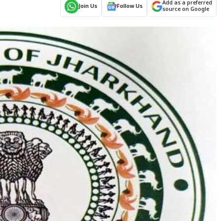
Add as a preferred
Join Us
Follow Us
source on Google