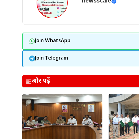
newsscale
Join WhatsApp
Join Telegram
और पढ़ें