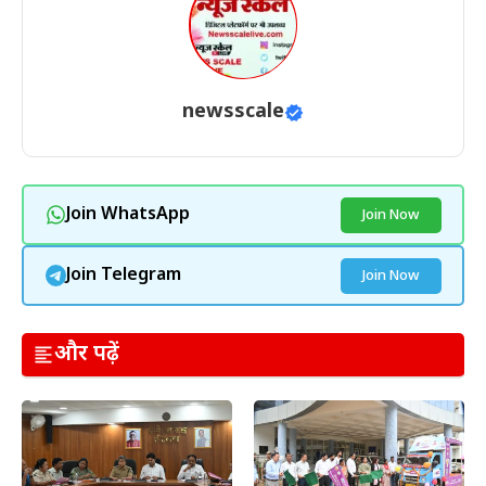
newsscale
Join WhatsApp
Join Now
Join Telegram
Join Now
और पढ़ें