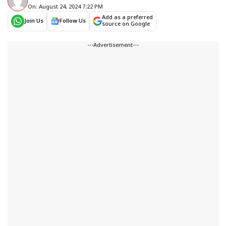
On: August 24, 2024 7:22 PM
Add as a preferred
Join Us
Follow Us
source on Google
---Advertisement---