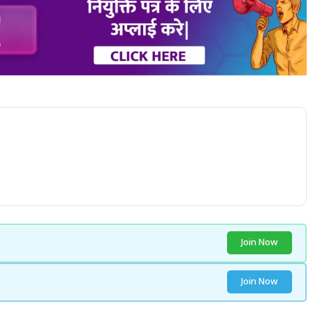
Join Now
Join Now