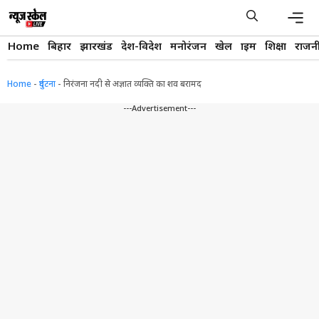
Skip
to
content
Men
Home
बिहार
झारखंड
देश-विदेश
मनोरंजन
खेल
क्राइम
शिक्षा
राजन
Home
-
दुर्घटना
-
निरंजना नदी से अज्ञात व्यक्ति का शव बरामद
---Advertisement---