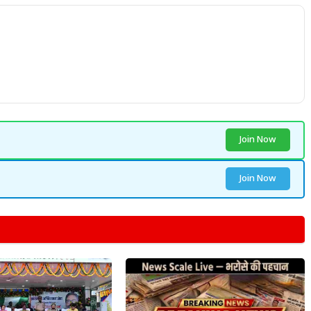
Join Now
Join Now