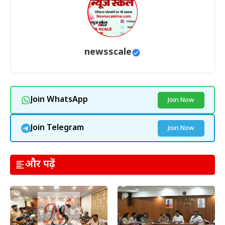
newsscale
Join WhatsApp
Join Now
Join Telegram
Join Now
और पढ़ें