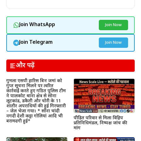
Join WhatsApp
Join Now
Join Telegram
Join Now
और पढ़ें
गुमला एसपी हारिस बिन जमां को
गुप्त सूचना मिलने पर त्वरित
कार्रवाई करते हुए गठित पुलिस टीम
ने पालकोट थाना क्षेत्र से सोना
लूटकांड, डकैती और चोरी के 11
शातीर अपराधियों की हुई गिरफ्तारी
– जेल भेजा गया। * सोना चांदी
नगदी देशी कट्टा गोलियां आदि भी
पीड़ित परिवार से मिला विहिप
बरामदगी हुई*
प्रतिनिधिमंडल, निष्पक्ष जांच की
मांग