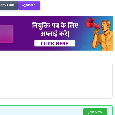
opy Link
Share
Join Now