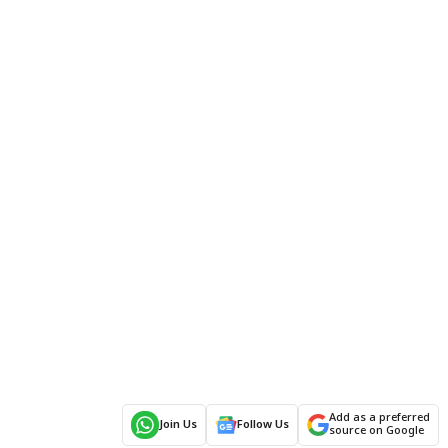
Add as a preferred
Join Us
Follow Us
source on Google