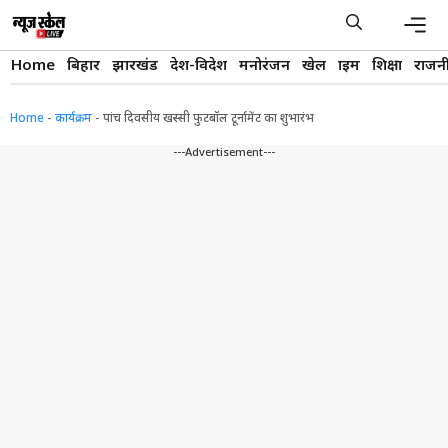
Skip
to
content
Men
Home
बिहार
झारखंड
देश-विदेश
मनोरंजन
खेल
क्राइम
शिक्षा
राजन
Home
-
कार्यक्रम
-
पांच दिवसीय खस्सी फुटबॉल टूर्नामेंट का शुभारंभ
---Advertisement---