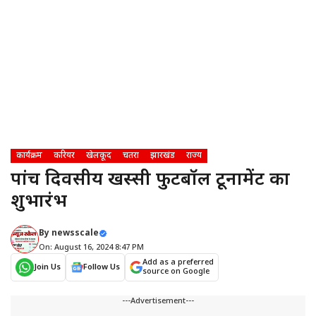
कार्यक्रम
करियर
खेलकूद
चतरा
झारखंड
राज्य
पांच दिवसीय खस्सी फुटबॉल टूर्नामेंट का
शुभारंभ
By
newsscale
On: August 16, 2024 8:47 PM
Add as a preferred
Join Us
Follow Us
source on Google
---Advertisement---