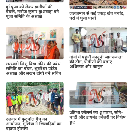
दुर्गा पूजा को लेकर ग्रामीणों की
बैठक, मनोज कुमार कुशवाहा बने
जलजमाव से कई एकड़ खेत बर्बाद,
पूजा समिति के अध्यक्ष
घरों में घुसा पानी
गांवों में पहुंची कानूनी जागरूकता
की टीम, ग्रामीणों को बताए
सरस्वती शिशु विद्या मंदिर की प्रबंध
अधिकार और कानून
समिति का गठन, भुवनेश्वर पांडेय
अध्यक्ष और लखन दांगी बने सचिव
प्रतिभा ज्वेलर्स का शुभारंभ, सोने-
चांदी और डायमंड ज्वेलरी पर विशेष
उलवार में फुटबॉल मैच का
छूट
आयोजन, मुखिया ने खिलाड़ियों का
बढ़ाया हौसला