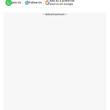
Add as a preferred
Join Us
Follow Us
source on Google
---Advertisement---