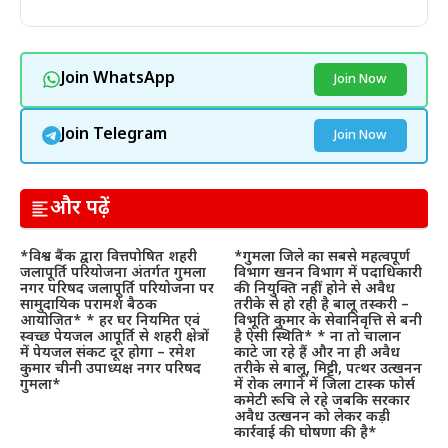
Join WhatsApp
Join Now
Join Telegram
Join Now
और पढ़ें
*विश्व बैंक द्वारा वित्तपोषित शहरी
*गुमला जिले का सबसे महत्वपूर्ण
जलापूर्ति परियोजना अंतर्गत गुमला
विभाग खनन विभाग में पदाधिकारी
नगर परिषद जलापूर्ति परियोजना पर
की नियुक्ति नहीं होने से अवैध
सामुदायिक परामर्श बैठक
तरीके से हो रही है बालू तस्करी –
आयोजित* * हर घर नियमित एवं
विभूति कुमार के सेवानिवृत्ति से बनी
स्वच्छ पेयजल आपूर्ति से शहरी क्षेत्रों
है ऐसी स्थिति* * ना तो चालान
में पेयजल संकट दूर होगा – रमेश
काटे जा रहे हैं और ना ही अवैध
कुमार चीनी उपाध्यक्ष नगर परिषद
तरीके से बालू, मिट्टी, पत्थर उत्खनन
गुमला*
में रोक लगाने में जिला टास्क फोर्स
कमेटी रूचि ले रहे जबकि सरकार
अवैध उत्खनन को लेकर कड़ी
कार्रवाई की घोषणा की है*