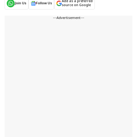
Add as a preferred
Join Us
Follow Us
source on Google
---Advertisement---