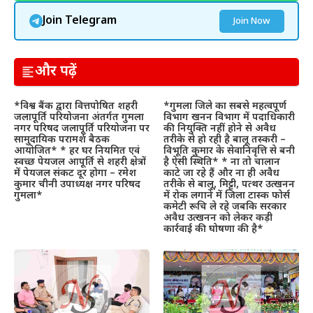
Join Telegram
Join Now
और पढ़ें
*विश्व बैंक द्वारा वित्तपोषित शहरी
*गुमला जिले का सबसे महत्वपूर्ण
जलापूर्ति परियोजना अंतर्गत गुमला
विभाग खनन विभाग में पदाधिकारी
नगर परिषद जलापूर्ति परियोजना पर
की नियुक्ति नहीं होने से अवैध
सामुदायिक परामर्श बैठक
तरीके से हो रही है बालू तस्करी –
आयोजित* * हर घर नियमित एवं
विभूति कुमार के सेवानिवृत्ति से बनी
स्वच्छ पेयजल आपूर्ति से शहरी क्षेत्रों
है ऐसी स्थिति* * ना तो चालान
में पेयजल संकट दूर होगा – रमेश
काटे जा रहे हैं और ना ही अवैध
कुमार चीनी उपाध्यक्ष नगर परिषद
तरीके से बालू, मिट्टी, पत्थर उत्खनन
गुमला*
में रोक लगाने में जिला टास्क फोर्स
कमेटी रूचि ले रहे जबकि सरकार
अवैध उत्खनन को लेकर कड़ी
कार्रवाई की घोषणा की है*