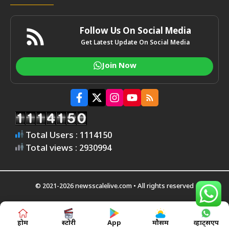
Follow Us On Social Media
Get Latest Update On Social Media
Join Now
Total Users : 1114150
Total views : 2930994
© 2021-2026 newsscalelive.com • All rights reserved
होम
स्टोरी
App
मौसम
व्हाट्सएप